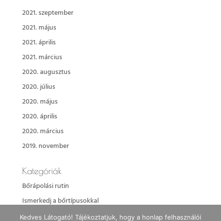
2021. szeptember
2021. május
2021. április
2021. március
2020. augusztus
2020. július
2020. május
2020. április
2020. március
2019. november
Kategóriák
Bőrápolási rutin
Ismerkedj a bőrtípusokkal
Ismerkedj a kezelésekkel
Kedves Látogató! Tájékoztatjuk, hogy a honlap felhasználói