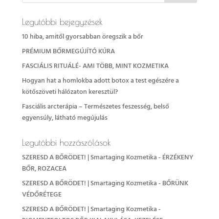
Legutóbbi bejegyzések
10 hiba, amitől gyorsabban öregszik a bőr
PRÉMIUM BŐRMEGÚJÍTÓ KÚRA
FASCIÁLIS RITUÁLÉ- AMI TÖBB, MINT KOZMETIKA
Hogyan hat a homlokba adott botox a test egészére a
kötőszöveti hálózaton keresztül?
Fasciális arcterápia – Természetes feszesség, belső
egyensúly, látható megújulás
Legutóbbi hozzászólások
SZERESD A BŐRÖDET! | Smartaging Kozmetika
-
ÉRZÉKENY
BŐR, ROZACEA
SZERESD A BŐRÖDET! | Smartaging Kozmetika
-
BŐRÜNK
VÉDŐRÉTEGE
SZERESD A BŐRÖDET! | Smartaging Kozmetika
-