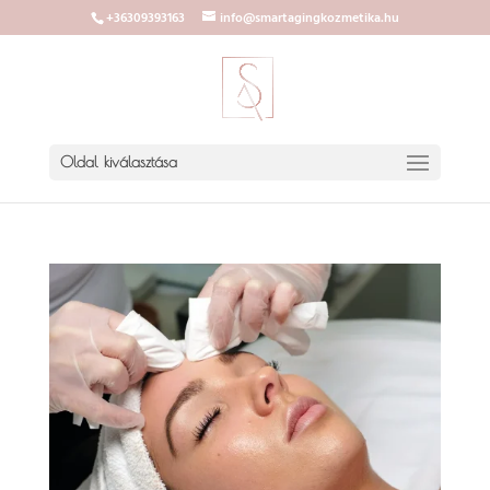
+36309393163
info@smartagingkozmetika.hu
Oldal kiválasztása