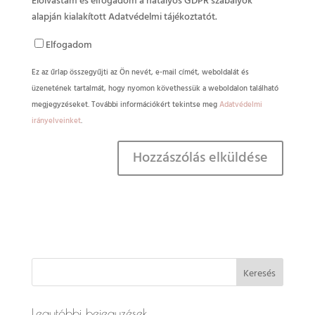
Elolvastam és elfogadom a hatályos GDPR szabályok
alapján kialakított Adatvédelmi tájékoztatót.
Elfogadom
Ez az űrlap összegyűjti az Ön nevét, e-mail címét, weboldalát és
üzenetének tartalmát, hogy nyomon követhessük a weboldalon található
megjegyzéseket. További információkért tekintse meg
Adatvédelmi
irányelveinket
.
Legutóbbi bejegyzések