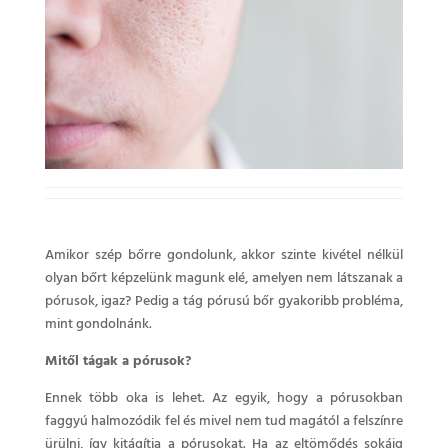
Amikor szép bőrre gondolunk, akkor szinte kivétel nélkül
olyan bőrt képzelünk magunk elé, amelyen nem látszanak a
pórusok, igaz? Pedig a tág pórusú bőr gyakoribb probléma,
mint gondolnánk.
Mitől tágak a pórusok?
Ennek több oka is lehet. Az egyik, hogy a pórusokban
faggyú halmozódik fel és mivel nem tud magától a felszínre
ürülni, így kitágítja a pórusokat. Ha az eltömődés sokáig