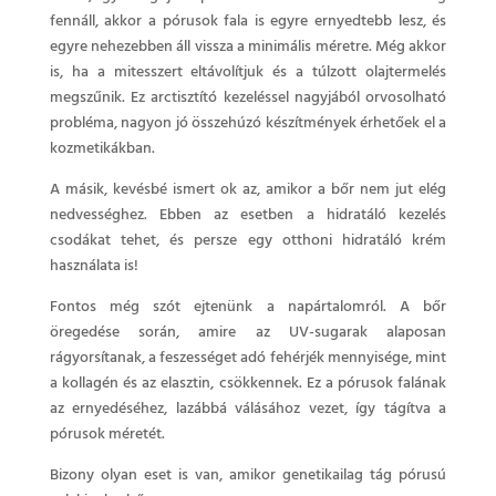
fennáll, akkor a pórusok fala is egyre ernyedtebb lesz, és
egyre nehezebben áll vissza a minimális méretre. Még akkor
is, ha a mitesszert eltávolítjuk és a túlzott olajtermelés
megszűnik. Ez arctisztító kezeléssel nagyjából orvosolható
probléma, nagyon jó összehúzó készítmények érhetőek el a
kozmetikákban.
A másik, kevésbé ismert ok az, amikor a bőr nem jut elég
nedvességhez. Ebben az esetben a hidratáló kezelés
csodákat tehet, és persze egy otthoni hidratáló krém
használata is!
Fontos még szót ejtenünk a napártalomról. A bőr
öregedése során, amire az UV-sugarak alaposan
rágyorsítanak, a feszességet adó fehérjék mennyisége, mint
a kollagén és az elasztin, csökkennek. Ez a pórusok falának
az ernyedéséhez, lazábbá válásához vezet, így tágítva a
pórusok méretét.
Bizony olyan eset is van, amikor genetikailag tág pórusú