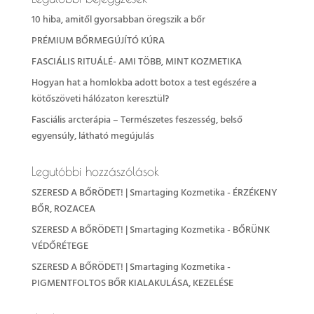
10 hiba, amitől gyorsabban öregszik a bőr
PRÉMIUM BŐRMEGÚJÍTÓ KÚRA
FASCIÁLIS RITUÁLÉ- AMI TÖBB, MINT KOZMETIKA
Hogyan hat a homlokba adott botox a test egészére a
kötőszöveti hálózaton keresztül?
Fasciális arcterápia – Természetes feszesség, belső
egyensúly, látható megújulás
Legutóbbi hozzászólások
SZERESD A BŐRÖDET! | Smartaging Kozmetika
-
ÉRZÉKENY
BŐR, ROZACEA
SZERESD A BŐRÖDET! | Smartaging Kozmetika
-
BŐRÜNK
VÉDŐRÉTEGE
SZERESD A BŐRÖDET! | Smartaging Kozmetika
-
PIGMENTFOLTOS BŐR KIALAKULÁSA, KEZELÉSE