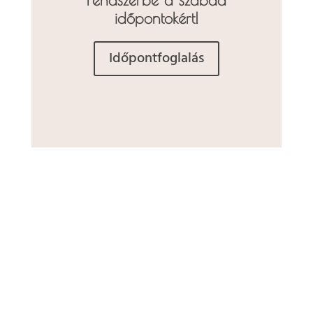
időpontokért!
Időpontfoglalás