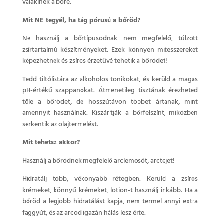
valakinek a bőre.
Mit NE tegyél, ha tág pórusú a bőröd?
Ne használj a bőrtípusodnak nem megfelelő, túlzott
zsírtartalmú készítményeket. Ezek könnyen mitesszereket
képezhetnek és zsíros érzetűvé tehetik a bőrödet!
Tedd tiltólistára az alkoholos tonikokat, és kerüld a magas
pH-értékű szappanokat. Átmenetileg tisztának érezheted
tőle a bőrödet, de hosszútávon többet ártanak, mint
amennyit használnak. Kiszárítják a bőrfelszínt, miközben
serkentik az olajtermelést.
Mit tehetsz akkor?
Használj a bőrödnek megfelelő arclemosót, arctejet!
Hidratálj több, vékonyabb rétegben. Kerüld a zsíros
krémeket, könnyű krémeket, lotion-t használj inkább. Ha a
bőröd a legjobb hidratálást kapja, nem termel annyi extra
faggyút, és az arcod igazán hálás lesz érte.