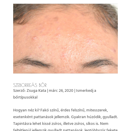
SZEBORREÁS BŐR
Szerző:
Zsuga Kata
|
márc 26, 2020
|
Ismerkedj a
bőrtípusokkal
Hogyan néz ki? Fakó színű, érdes felszínű, mitesszerek,
esetenként pattanások jellemzik. Gyakran húzódik, gyulladt.
Tapintásra lehet kissé zsíros, illetve zsíros, síkos is. Nem
feltétlenül jellemzik gyulladt pattanások, legtöbbször fekete