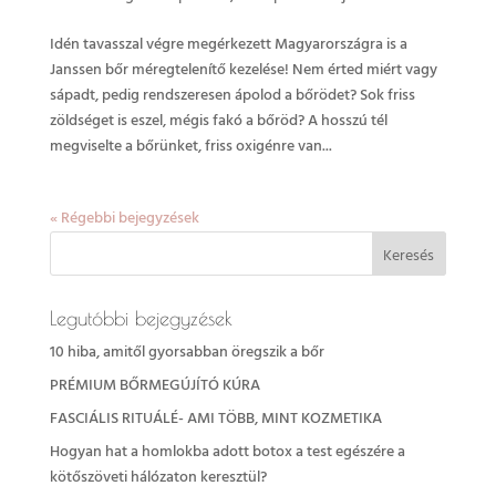
Idén tavasszal végre megérkezett Magyarországra is a
Janssen bőr méregtelenítő kezelése! Nem érted miért vagy
sápadt, pedig rendszeresen ápolod a bőrödet? Sok friss
zöldséget is eszel, mégis fakó a bőröd? A hosszú tél
megviselte a bőrünket, friss oxigénre van...
« Régebbi bejegyzések
Legutóbbi bejegyzések
10 hiba, amitől gyorsabban öregszik a bőr
PRÉMIUM BŐRMEGÚJÍTÓ KÚRA
FASCIÁLIS RITUÁLÉ- AMI TÖBB, MINT KOZMETIKA
Hogyan hat a homlokba adott botox a test egészére a
kötőszöveti hálózaton keresztül?