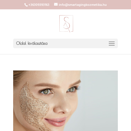
+36309393163
info@smartagingkozmetika.hu
Oldal kiválasztása