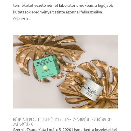
termékeket vezető német laboratóriumokban, a legújabb
kutatások eredményeit szinte azonnal felhasználva
fejlesztik...
BŐR MÉREGTELENÍTŐ KEZELÉS- AMIRŐL A BŐRÖD
ÁLMODIK
Szerző:
Zsuga Kata
|
márc 5, 2020
|
Ismerkedj a kezelésekkel