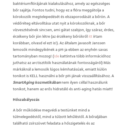
baktériumflórájának kialakulásához, amely az egészséges
bőr sajátja. Fontos tudni, hogy ez a flóra meggátolja a
kórokozók megtelepedését és elszaporodását a bőrön. A
védőréteg eltávolítása utat nyit a kórokozóknak, a bőr
vízvesztésének sincsen, ami gátat szabjon, így száraz, érdes,
érzékeny bőr jön létre (az érzékeny bőrökről
itt
írtam
korábban, olvasd el ezt is!). Az általam javasolt Janssen
lemosók mindegyikének a pH-ja ebben az enyhén savas
tartományban mozog! (
Ide
kattintva több információhoz
juthatsz az arctisztítók használatának fontosságáról) Más
márkáknál a lemosók lúgos kémhatásúak, emiatt külön
tonikot is KELL használni a bőr pH-jának visszaállításához. A
SmartAging kozmetikában
nem ilyen céllal használunk
tonikot, hanem az erős hidratáló és anti-aging hatás miatt!
Hőszabályozás
A bőr működése megvédi a testünket mind a
túlmelegedéstől, mind a túlzott lehűléstől. A bőraljában
található zsírszövet feladata a hőszigetelés és az