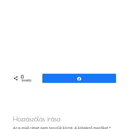
0
Share
SHARES
Hozzászólás írása
Az e-mail címet nem tesszük közzé.
A kötelező mezőket
*