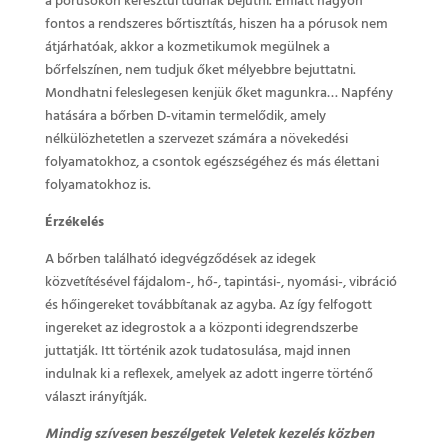
a pórusokon keresztül tudnak bejutni. Emiatt nagyon
fontos a rendszeres bőrtisztítás, hiszen ha a pórusok nem
átjárhatóak, akkor a kozmetikumok megülnek a
bőrfelszínen, nem tudjuk őket mélyebbre bejuttatni.
Mondhatni feleslegesen kenjük őket magunkra… Napfény
hatására a bőrben D-vitamin termelődik, amely
nélkülözhetetlen a szervezet számára a növekedési
folyamatokhoz, a csontok egészségéhez és más élettani
folyamatokhoz is.
Érzékelés
A bőrben található idegvégződések az idegek
közvetítésével fájdalom-, hő-, tapintási-, nyomási-, vibráció
és hőingereket továbbítanak az agyba. Az így felfogott
ingereket az idegrostok a a központi idegrendszerbe
juttatják. Itt történik azok tudatosulása, majd innen
indulnak ki a reflexek, amelyek az adott ingerre történő
választ irányítják.
Mindig szívesen beszélgetek Veletek kezelés közben