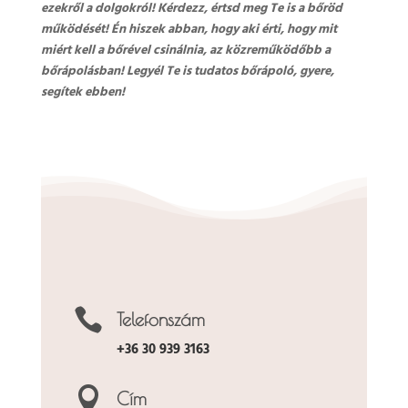
ezekről a dolgokról! Kérdezz, értsd meg Te is a bőröd
működését! Én hiszek abban, hogy aki érti, hogy mit
miért kell a bőrével csinálnia, az közreműködőbb a
bőrápolásban! Legyél Te is tudatos bőrápoló, gyere,
segítek ebben!

Telefonszám
+36 30 939 3163

Cím