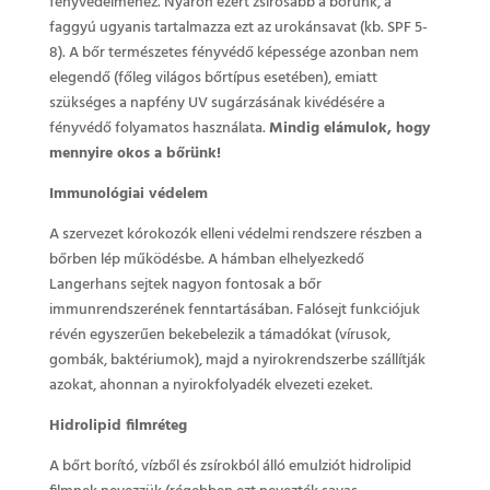
fényvédelméhez. Nyáron ezért zsírosabb a bőrünk, a
faggyú ugyanis tartalmazza ezt az urokánsavat (kb. SPF 5-
8). A bőr természetes fényvédő képessége azonban nem
elegendő (főleg világos bőrtípus esetében), emiatt
szükséges a napfény UV sugárzásának kivédésére a
fényvédő folyamatos használata.
Mindig elámulok, hogy
mennyire okos a bőrünk!
Immunológiai védelem
A szervezet kórokozók elleni védelmi rendszere részben a
bőrben lép működésbe. A hámban elhelyezkedő
Langerhans sejtek nagyon fontosak a bőr
immunrendszerének fenntartásában. Falósejt funkciójuk
révén egyszerűen bekebelezik a támadókat (vírusok,
gombák, baktériumok), majd a nyirokrendszerbe szállítják
azokat, ahonnan a nyirokfolyadék elvezeti ezeket.
Hidrolipid filmréteg
A bőrt borító, vízből és zsírokból álló emulziót hidrolipid