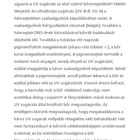
ugyanis a UV sugárzás az első számű bőröregedésért felelős
tényező! Az ultraibolya sugárzás (UV-B ill. UV-A) a
hámsejtekben szabadgyökök képződéséhez vezet. A
szabadgyökök bőrgyulladást okoznak (leégés), továbbá a
hámsejtek DNS-ének károsításával bőrrák kialakulását
idézhetik elő. Továbbá a túlzásba vitt napozás
pigmentfoltok megjelenését (olvass róla többet
itt
), a bőr
korai öregedését eredményezi. A pigmentsejtek termelik a
melanin nevű anyagot, amely elnyeli az UV sugárzást,
ezáltal meggátolja a káros szabadgyökök képződését. Minél
aktívabbak a pigmentsejtek, annál jobban lebarnul a bőr és
ezáltal jobban véd az UV sugárzástól. Viszont érezni kell azt,
hogy a barnulás már a bőr védekező reakciója, nem
esztétikai dolog csupán!!!! A fényvédelem másik eszköze az
UV sugárzás által kiváltott bőr megvastagodás. Az
intelligens bőrünk megvastagszik, hogy megakadályozza a
káros UV sugarak mélyebb rétegekbe való behatolását! Hát
nem fantasztikus? A bőrünk védekezésképpen urokánsavat
is termel, ez kis mértékben hozzájárul a bőr