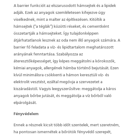
A barrier funkciót az elszarusodott hámsejtek és a lipidek
adják. Ezek az anyagok szemléletesen kifejezve úgy
viselkednek, mint a malter az építkezésen. Kitöltik a
hámsejtek (“a téglák”) közötti réseket, és cementként
összetartják a hámsejteket. Így tulajdonképpen
átjárhatatlanok lesznek az oda nem illő anyagok számára. A
barrier fő feladata a víz- és lipidtartalom meghatározott
arányának fenntartása. Szabályozza az
áteresztőképességet, így képes meggátolni a kórokozók,
kémiai anyagok, allergének hámba történő bejutását. Ezen
kívül minimálisra csökkenti a hámon keresztüli víz- és
elektrolit vesztést, ezáltal megóvja a szervezetet a
kiszáradástól. Vagyis leegyszerűsítve: meggátolja a káros
anyagok bőrbe jutását, és meggátolja a víz bőrből való
elpárolgását.
Fényvédelem
Ennek a résznek kicsit több időt szentelek, mert szeretném,
ha pontosan ismernétek a bőrötök fényvédő szerepét,