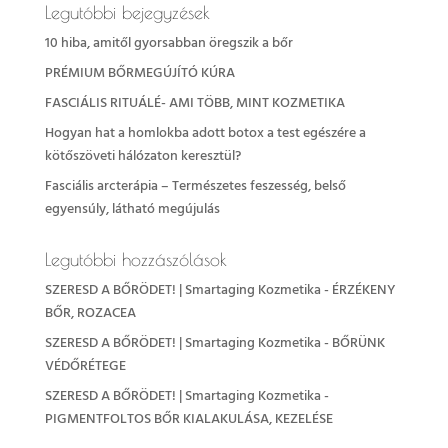
Legutóbbi bejegyzések
10 hiba, amitől gyorsabban öregszik a bőr
PRÉMIUM BŐRMEGÚJÍTÓ KÚRA
FASCIÁLIS RITUÁLÉ- AMI TÖBB, MINT KOZMETIKA
Hogyan hat a homlokba adott botox a test egészére a
kötőszöveti hálózaton keresztül?
Fasciális arcterápia – Természetes feszesség, belső
egyensúly, látható megújulás
Legutóbbi hozzászólások
SZERESD A BŐRÖDET! | Smartaging Kozmetika
-
ÉRZÉKENY
BŐR, ROZACEA
SZERESD A BŐRÖDET! | Smartaging Kozmetika
-
BŐRÜNK
VÉDŐRÉTEGE
SZERESD A BŐRÖDET! | Smartaging Kozmetika
-
PIGMENTFOLTOS BŐR KIALAKULÁSA, KEZELÉSE