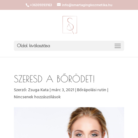
+36309393163
info@smartagingkozmetika.hu
Oldal kiválasztása
SZERESD A BŐRÖDET!
Szerző:
Zsuga Kata
|
márc 3, 2021
|
Bőrápolási rutin
|
Nincsenek hozzászólások