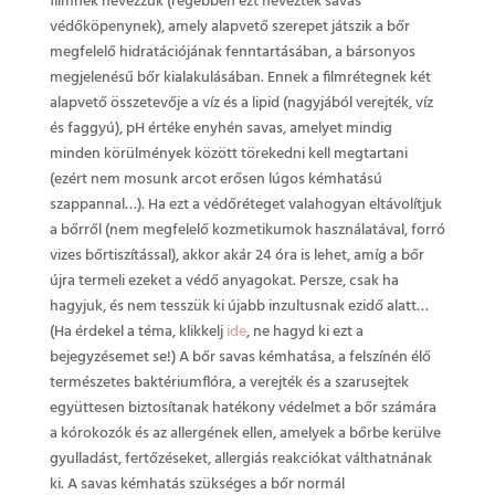
filmnek nevezzük (régebben ezt nevezték savas
védőköpenynek), amely alapvető szerepet játszik a bőr
megfelelő hidratációjának fenntartásában, a bársonyos
megjelenésű bőr kialakulásában. Ennek a filmrétegnek két
alapvető összetevője a víz és a lipid (nagyjából verejték, víz
és faggyú), pH értéke enyhén savas, amelyet mindig
minden körülmények között törekedni kell megtartani
(ezért nem mosunk arcot erősen lúgos kémhatású
szappannal…). Ha ezt a védőréteget valahogyan eltávolítjuk
a bőrről (nem megfelelő kozmetikumok használatával, forró
vizes bőrtiszítással), akkor akár 24 óra is lehet, amíg a bőr
újra termeli ezeket a védő anyagokat. Persze, csak ha
hagyjuk, és nem tesszük ki újabb inzultusnak ezidő alatt…
(Ha érdekel a téma, klikkelj
ide
, ne hagyd ki ezt a
bejegyzésemet se!) A bőr savas kémhatása, a felszínén élő
természetes baktériumflóra, a verejték és a szarusejtek
együttesen biztosítanak hatékony védelmet a bőr számára
a kórokozók és az allergének ellen, amelyek a bőrbe kerülve
gyulladást, fertőzéseket, allergiás reakciókat válthatnának
ki. A savas kémhatás szükséges a bőr normál