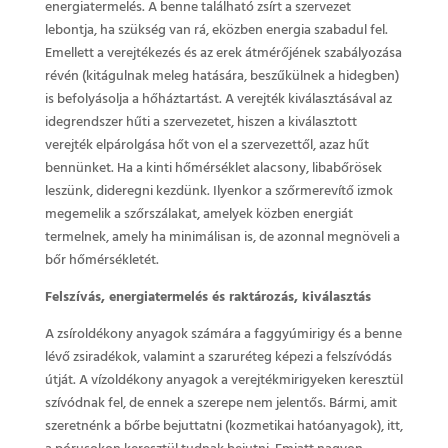
energiatermelés. A benne található zsírt a szervezet
lebontja, ha szükség van rá, eközben energia szabadul fel.
Emellett a verejtékezés és az erek átmérőjének szabályozása
révén (kitágulnak meleg hatására, beszűkülnek a hidegben)
is befolyásolja a hőháztartást. A verejték kiválasztásával az
idegrendszer hűti a szervezetet, hiszen a kiválasztott
verejték elpárolgása hőt von el a szervezettől, azaz hűt
bennünket. Ha a kinti hőmérséklet alacsony, libabőrösek
leszünk, dideregni kezdünk. Ilyenkor a szőrmerevítő izmok
megemelik a szőrszálakat, amelyek közben energiát
termelnek, amely ha minimálisan is, de azonnal megnöveli a
bőr hőmérsékletét.
Felszívás, energiatermelés és raktározás, kiválasztás
A zsíroldékony anyagok számára a faggyúmirigy és a benne
lévő zsiradékok, valamint a szaruréteg képezi a felszívódás
útját. A vízoldékony anyagok a verejtékmirigyeken keresztül
szívódnak fel, de ennek a szerepe nem jelentős. Bármi, amit
szeretnénk a bőrbe bejuttatni (kozmetikai hatóanyagok), itt,