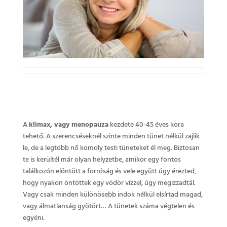
A
klimax, vagy menopauza
kezdete 40-45 éves kora
tehető. A szerencséseknél szinte minden tünet nélkül zajlik
le, de a legtöbb nő komoly testi tüneteket él meg. Biztosan
te is kerültél már olyan helyzetbe, amikor egy fontos
találkozón elöntött a forróság és vele együtt úgy érezted,
hogy nyakon öntöttek egy vödör vízzel, úgy megizzadtál.
Vagy csak minden különösebb indok nélkül elsírtad magad,
vagy álmatlanság gyötört… A tünetek száma végtelen és
egyéni.