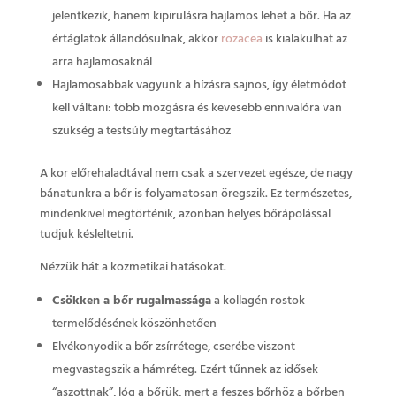
jelentkezik, hanem kipirulásra hajlamos lehet a bőr. Ha az
értáglatok állandósulnak, akkor
rozacea
is kialakulhat az
arra hajlamosaknál
Hajlamosabbak vagyunk a hízásra sajnos, így életmódot
kell váltani: több mozgásra és kevesebb ennivalóra van
szükség a testsúly megtartásához
A kor előrehaladtával nem csak a szervezet egésze, de nagy
bánatunkra a bőr is folyamatosan öregszik. Ez természetes,
mindenkivel megtörténik, azonban helyes bőrápolással
tudjuk késleltetni.
Nézzük hát a kozmetikai hatásokat.
Csökken a bőr rugalmassága
a kollagén rostok
termelődésének köszönhetően
Elvékonyodik a bőr zsírrétege, cserébe viszont
megvastagszik a hámréteg. Ezért tűnnek az idősek
“aszottnak”, lóg a bőrük, mert a feszes bőrhöz a bőrben