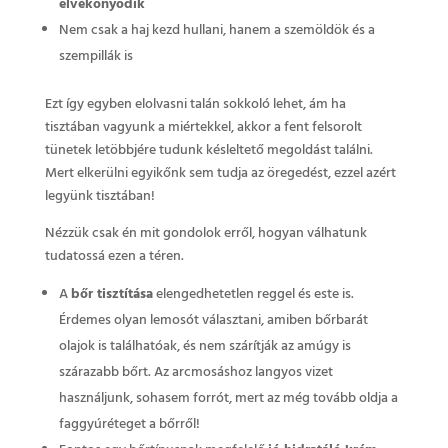
elvékonyodik
Nem csak a haj kezd hullani, hanem a szemöldök és a
szempillák is
Ezt így egyben elolvasni talán sokkoló lehet, ám ha
tisztában vagyunk a miértekkel, akkor a fent felsorolt
tünetek letöbbjére tudunk késleltető megoldást találni.
Mert elkerülni egyikőnk sem tudja az öregedést, ezzel azért
legyünk tisztában!
Nézzük csak én mit gondolok erről, hogyan válhatunk
tudatossá ezen a téren.
A
bőr tisztítása
elengedhetetlen reggel és este is.
Érdemes olyan lemosót választani, amiben bőrbarát
olajok is találhatóak, és nem szárítják az amúgy is
szárazabb bőrt. Az arcmosáshoz langyos vizet
használjunk, sohasem forrót, mert az még tovább oldja a
faggyúréteget a bőrről!