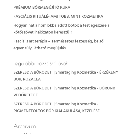
PRÉMIUM BŐRMEGÚJÍTÓ KÚRA
FASCIÁLIS RITUÁLÉ- AMI TÖBB, MINT KOZMETIKA
Hogyan hat a homlokba adott botox a test egészére a
kötőszöveti hálózaton keresztül?
Fasciális arcterápia – Természetes feszesség, belső
egyensúly, látható megújulás
Legutóbbi hozzászólások
SZERESD A BŐRÖDET! | Smartaging Kozmetika
-
ÉRZÉKENY
BŐR, ROZACEA
SZERESD A BŐRÖDET! | Smartaging Kozmetika
-
BŐRÜNK
VÉDŐRÉTEGE
SZERESD A BŐRÖDET! | Smartaging Kozmetika
-
PIGMENTFOLTOS BŐR KIALAKULÁSA, KEZELÉSE
Archívum