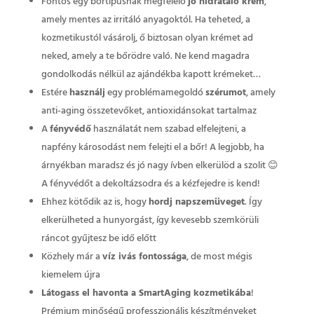
Fontos egy bőrtípusnak megfelelő
jó hidratáló krém
,
amely mentes az irritáló anyagoktól. Ha teheted, a
kozmetikustól vásárolj, ő biztosan olyan krémet ad
neked, amely a te bőrödre való. Ne kend magadra
gondolkodás nélkül az ajándékba kapott krémeket…
Estére
használj
egy problémamegoldó
szérumot
, amely
anti-aging összetevőket, antioxidánsokat tartalmaz
A
fényvédő
használatát nem szabad elfelejteni, a
napfény károsodást nem felejti el a bőr! A legjobb, ha
árnyékban maradsz és jó nagy ívben elkerülöd a szolit 😊
A fényvédőt a dekoltázsodra és a kézfejedre is kend!
Ehhez kötődik az is, hogy
hordj napszemüveget
. Így
elkerülheted a hunyorgást, így kevesebb szemkörüli
ráncot gyűjtesz be idő előtt
Közhely már a
víz ivás fontossága
, de most mégis
kiemelem újra
Látogass el havonta a SmartAging kozmetikába
!
Prémium minőségű professzionális készítményeket