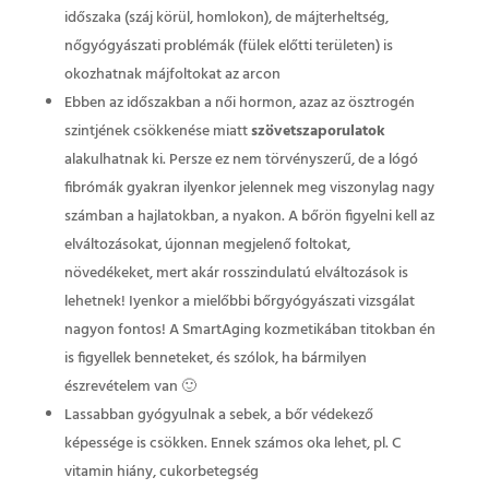
időszaka (száj körül, homlokon), de májterheltség,
nőgyógyászati problémák (fülek előtti területen) is
okozhatnak májfoltokat az arcon
Ebben az időszakban a női hormon, azaz az ösztrogén
szintjének csökkenése miatt
szövetszaporulatok
alakulhatnak ki. Persze ez nem törvényszerű, de a lógó
fibrómák gyakran ilyenkor jelennek meg viszonylag nagy
számban a hajlatokban, a nyakon. A bőrön figyelni kell az
elváltozásokat, újonnan megjelenő foltokat,
növedékeket, mert akár rosszindulatú elváltozások is
lehetnek! Iyenkor a mielőbbi bőrgyógyászati vizsgálat
nagyon fontos! A SmartAging kozmetikában titokban én
is figyellek benneteket, és szólok, ha bármilyen
észrevételem van 🙂
Lassabban gyógyulnak a sebek, a bőr védekező
képessége is csökken. Ennek számos oka lehet, pl. C
vitamin hiány, cukorbetegség