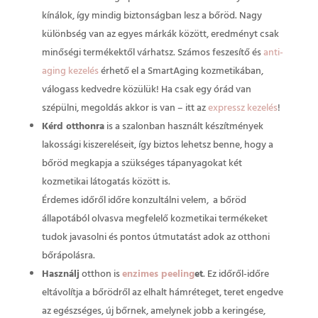
kínálok, így mindig biztonságban lesz a bőröd. Nagy
különbség van az egyes márkák között, eredményt csak
minőségi termékektől várhatsz. Számos feszesítő és
anti-
aging kezelés
érhető el a SmartAging kozmetikában,
válogass kedvedre közülük! Ha csak egy órád van
szépülni, megoldás akkor is van – itt az
expressz kezelés
!
Kérd otthonra
is a szalonban használt készítmények
lakossági kiszereléseit, így biztos lehetsz benne, hogy a
bőröd megkapja a szükséges tápanyagokat két
kozmetikai látogatás között is.
Érdemes időről időre konzultálni velem, a bőröd
állapotából olvasva megfelelő kozmetikai termékeket
tudok javasolni és pontos útmutatást adok az otthoni
bőrápolásra.
Használj
otthon is
enzimes peeling
et
. Ez időről-időre
eltávolítja a bőrödről az elhalt hámréteget, teret engedve
az egészséges, új bőrnek, amelynek jobb a keringése,