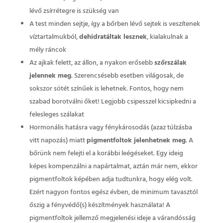
lévő zsírrétegre is szükség van
A test minden sejtje, így a bőrben lévő sejtek is veszítenek
víztartalmukból,
dehidratáltak lesznek
, kialakulnak a
mély ráncok
Az ajkak felett, az állon, a nyakon erősebb
szőrszálak
jelennek meg
. Szerencsésebb esetben világosak, de
sokszor sötét színűek is lehetnek. Fontos, hogy nem
szabad borotválni őket! Legjobb csipesszel kicsipkedni a
felesleges szálakat
Hormonális hatásra vagy fénykárosodás (azaz túlzásba
vitt napozás) miatt
pigmentfoltok jelenhetnek meg
. A
bőrünk nem felejti el a korábbi leégéseket. Egy ideig
képes kompenzálni a napártalmat, aztán már nem, ekkor
pigmentfoltok képében adja tudtunkra, hogy elég volt.
Ezért nagyon fontos egész évben, de minimum tavasztól
őszig a fényvédő(s) készítmények használata! A
pigmentfoltok jellemző megjelenési ideje a várandósság