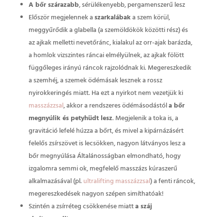
A bőr szárazabb
, sérülékenyebb, pergamenszerű lesz
Először megjelennek a
szarkalábak
a szem körül,
meggyűrődik a glabella (a szemöldökök közötti rész) és
az ajkak melletti nevetőránc, kialakul az orr-ajak barázda,
a homlok vizszintes ráncai elmélyülnek, az ajkak fölött
függőleges irányú ráncok rajzolódnak ki. Megereszkedik
a szemhéj, a szemek ödémásak lesznek a rossz
nyirokkeringés miatt. Ha ezt a nyirkot nem vezetjük ki
masszázzsal
, akkor a rendszeres ödémásodástól
a bőr
megnyúlik és petyhüdt lesz
. Megjelenik a toka is, a
gravitáció lefelé húzza a bőrt, és mivel a kipárnázásért
felelős zsírszövet is lecsökken, nagyon látványos lesz a
bőr megnyúlása Általánosságban elmondható, hogy
izgalomra semmi ok, megfelelő masszázs kúraszerű
alkalmazásával (pl.
ultralifting masszázzsal
) a fenti ráncok,
megereszkedések nagyon szépen simíthatóak!
Szintén a zsírréteg csökkenése miatt
a száj