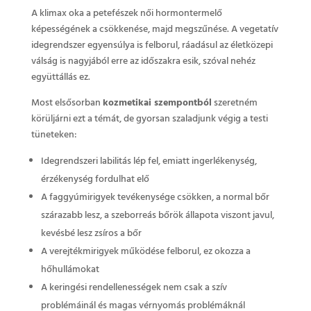
A klimax oka a petefészek női hormontermelő
képességének a csökkenése, majd megszűnése. A vegetatív
idegrendszer egyensúlya is felborul, ráadásul az életközepi
válság is nagyjából erre az időszakra esik, szóval nehéz
együttállás ez.
Most elsősorban
kozmetikai szempontból
szeretném
körüljárni ezt a témát, de gyorsan szaladjunk végig a testi
tüneteken:
Idegrendszeri labilitás lép fel, emiatt ingerlékenység,
érzékenység fordulhat elő
A faggyúmirigyek tevékenysége csökken, a normal bőr
szárazabb lesz, a szeborreás bőrök állapota viszont javul,
kevésbé lesz zsíros a bőr
A verejtékmirigyek működése felborul, ez okozza a
hőhullámokat
A keringési rendellenességek nem csak a szív
problémáinál és magas vérnyomás problémáknál