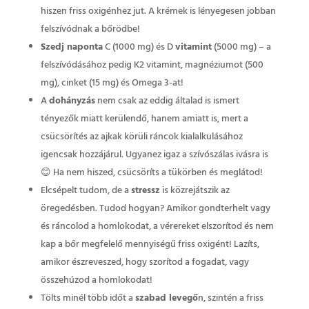
hiszen friss oxigénhez jut. A krémek is lényegesen jobban
felszívódnak a bőrödbe!
Szedj naponta
C (1000 mg) és D
vitamint
(5000 mg) – a
felszívódásához pedig K2 vitamint, magnéziumot (500
mg), cinket (15 mg) és Omega 3-at!
A
dohányzás
nem csak az eddig általad is ismert
tényezők miatt kerülendő, hanem amiatt is, mert a
csücsörítés az ajkak körüli ráncok kialalkulásához
igencsak hozzájárul. Ugyanez igaz a szívószálas ivásra is
😊 Ha nem hiszed, csücsöríts a tükörben és meglátod!
Elcsépelt tudom, de a
stressz
is közrejátszik az
öregedésben. Tudod hogyan? Amikor gondterhelt vagy
és ráncolod a homlokodat, a vérereket elszorítod és nem
kap a bőr megfelelő mennyiségű friss oxigént! Lazíts,
amikor észreveszed, hogy szorítod a fogadat, vagy
összehúzod a homlokodat!
Tölts minél több időt a
szabad levegő
n, szintén a friss