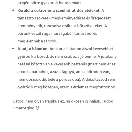
oxigén bőrre gyakorolt hatása miatt
Kerüld a cukros és a szénhidrát dús ételeket
! A
támasztó szövetek megkeményedését és öregedését
eredményezik, roncsolva ezáltal a bőrszöveteket. A
bőrünk veszít rugalmasságából, tónusából és
megjelennek a ráncok.
Aludj a hátadon
! Amikor a hátadon alszol kevesebbet
gyűrődik a bőröd, de nem csak ez a jó benne. A jótékony
hatásai között van a kevesebb pattanás (mert nem ér az
arcod a párnához, azaz a faggyú, ami a bőrödön van,
nem dörzsölődik bele a pórusaidba). A dekoltázsod sem
gyűrődik meg középen, ezért is érdemes megfontolnod.
Látod, nem olyan tragikus ez, ha okosan csináljuk. Tudod,
SmartAging 😊