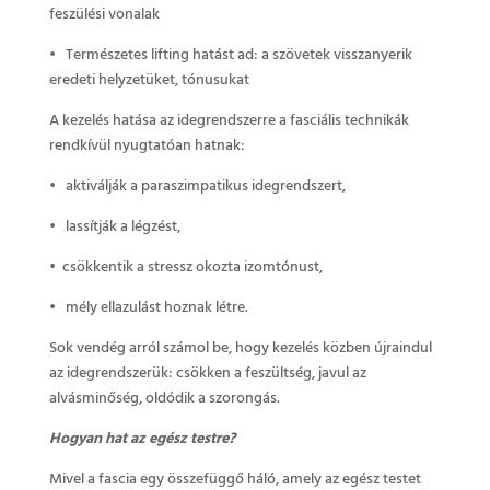
feszülési vonalak
• Természetes lifting hatást ad: a szövetek visszanyerik
eredeti helyzetüket, tónusukat
A kezelés hatása az idegrendszerre a fasciális technikák
rendkívül nyugtatóan hatnak:
• aktiválják a paraszimpatikus idegrendszert,
• lassítják a légzést,
• csökkentik a stressz okozta izomtónust,
• mély ellazulást hoznak létre.
Sok vendég arról számol be, hogy kezelés közben újraindul
az idegrendszerük: csökken a feszültség, javul az
alvásminőség, oldódik a szorongás.
Hogyan hat az egész testre?
Mivel a fascia egy összefüggő háló, amely az egész testet