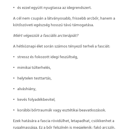
• és ezzel együtt nyugtassa az idegrendszert.
A cél nem csupán a látványosabb, frissebb arcbőr, hanem a
kötőszöveti egészség hosszú távú támogatása.
Miért végezzük a fasciális arcterápiát?
A hétköznapi élet során számos tényező terheli a fasciát:
• stressz és fokozott idegi feszültség,
• mimikai túlterhelés,
• helytelen testtartás,
• alváshiány,
• kevés folyadékbevitel,
• korábbi bőrtraumák vagy esztétikai beavatkozások.
Ezek hatására a fascia rövidülhet, letapadhat, csökkenhet a
rugalmassága. Ez a bőr felszínén is megjelenik: fakó arcszín,