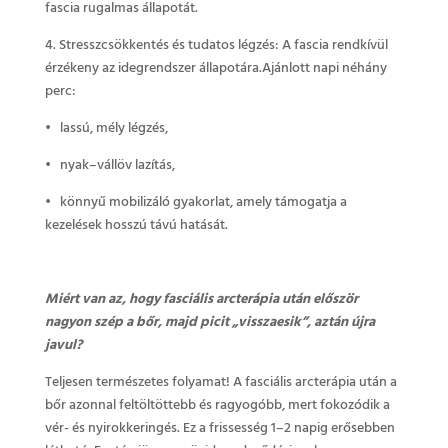
fascia rugalmas állapotát.
4. Stresszcsökkentés és tudatos légzés: A fascia rendkívül
érzékeny az idegrendszer állapotára.Ajánlott napi néhány
perc:
• lassú, mély légzés,
• nyak–vállöv lazítás,
• könnyű mobilizáló gyakorlat, amely támogatja a
kezelések hosszú távú hatását.
Miért van az, hogy fasciális arcterápia után először
nagyon szép a bőr, majd picit „visszaesik”, aztán újra
javul?
Teljesen természetes folyamat! A fasciális arcterápia után a
bőr azonnal feltöltöttebb és ragyogóbb, mert fokozódik a
vér- és nyirokkeringés. Ez a frissesség 1–2 napig erősebben