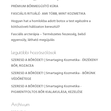
PRÉMIUM BŐRMEGÚJÍTÓ KÚRA
FASCIÁLIS RITUÁLÉ- AMI TÖBB, MINT KOZMETIKA
Hogyan hat a homlokba adott botox a test egészére a
kötőszöveti hálózaton keresztül?
Fasciális arcterápia – Természetes feszesség, belső
egyensúly, látható megújulás
Legutóbbi hozzászólások
SZERESD A BŐRÖDET! | Smartaging Kozmetika
-
ÉRZÉKENY
BŐR, ROZACEA
SZERESD A BŐRÖDET! | Smartaging Kozmetika
-
BŐRÜNK
VÉDŐRÉTEGE
SZERESD A BŐRÖDET! | Smartaging Kozmetika
-
PIGMENTFOLTOS BŐR KIALAKULÁSA, KEZELÉSE
Archívum