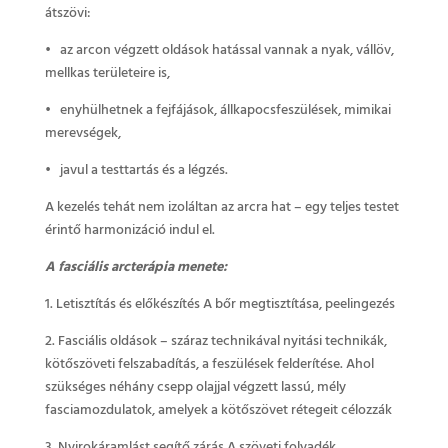
átszövi:
• az arcon végzett oldások hatással vannak a nyak, vállöv,
mellkas területeire is,
• enyhülhetnek a fejfájások, állkapocsfeszülések, mimikai
merevségek,
• javul a testtartás és a légzés.
A kezelés tehát nem izoláltan az arcra hat – egy teljes testet
érintő harmonizáció indul el.
A fasciális arcterápia menete:
1. Letisztítás és előkészítés A bőr megtisztítása, peelingezés
2. Fasciális oldások – száraz technikával nyitási technikák,
kötőszöveti felszabadítás, a feszülések felderítése. Ahol
szükséges néhány csepp olajjal végzett lassú, mély
fasciamozdulatok, amelyek a kötőszövet rétegeit célozzák
3. Nyirokáramlást segítő zárás A szöveti folyadék