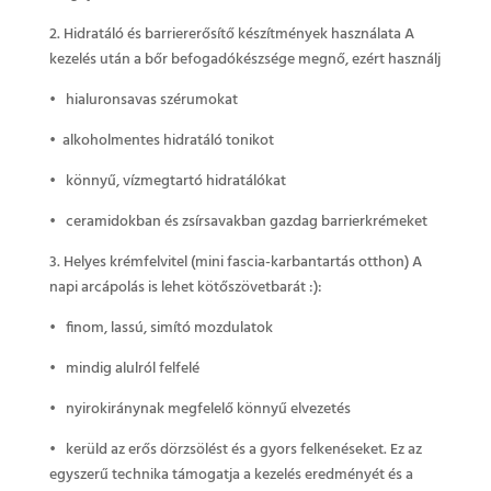
2. Hidratáló és barriererősítő készítmények használata A
kezelés után a bőr befogadókészsége megnő, ezért használj
• hialuronsavas szérumokat
• alkoholmentes hidratáló tonikot
• könnyű, vízmegtartó hidratálókat
• ceramidokban és zsírsavakban gazdag barrierkrémeket
3. Helyes krémfelvitel (mini fascia-karbantartás otthon) A
napi arcápolás is lehet kötőszövetbarát :):
• finom, lassú, simító mozdulatok
• mindig alulról felfelé
• nyirokiránynak megfelelő könnyű elvezetés
• kerüld az erős dörzsölést és a gyors felkenéseket. Ez az
egyszerű technika támogatja a kezelés eredményét és a