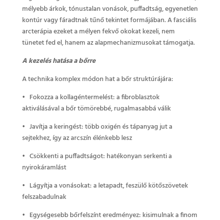
mélyebb árkok, tónustalan vonások, puffadtság, egyenetlen
kontúr vagy fáradtnak tűnő tekintet formájában. A fasciális
arcterápia ezeket a mélyen fekvő okokat kezeli, nem
tünetet fed el, hanem az alapmechanizmusokat támogatja.
A kezelés hatása a bőrre
A technika komplex módon hat a bőr struktúrájára:
• Fokozza a kollagéntermelést: a fibroblasztok
aktiválásával a bőr tömörebbé, rugalmasabbá válik
• Javítja a keringést: több oxigén és tápanyag jut a
sejtekhez, így az arcszín élénkebb lesz
• Csökkenti a puffadtságot: hatékonyan serkenti a
nyirokáramlást
• Lágyítja a vonásokat: a letapadt, feszülő kötőszövetek
felszabadulnak
• Egységesebb bőrfelszínt eredményez: kisimulnak a finom