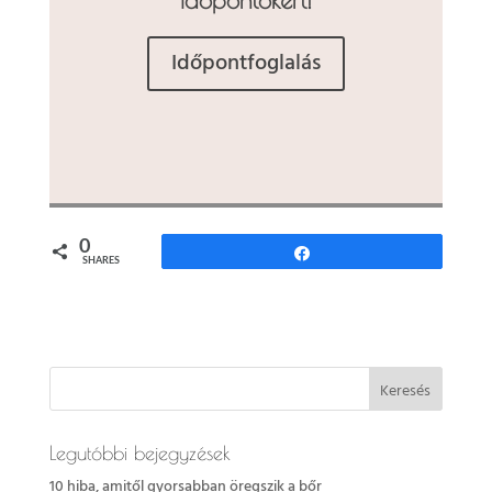
Időpontfoglalás
0
Share
SHARES
Legutóbbi bejegyzések
10 hiba, amitől gyorsabban öregszik a bőr