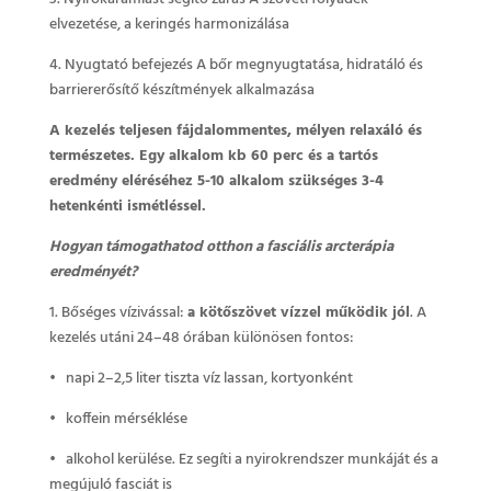
elvezetése, a keringés harmonizálása
4. Nyugtató befejezés A bőr megnyugtatása, hidratáló és
barriererősítő készítmények alkalmazása
A kezelés teljesen fájdalommentes, mélyen relaxáló és
természetes. Egy alkalom kb 60 perc és a tartós
eredmény eléréséhez 5-10 alkalom szükséges 3-4
hetenkénti ismétléssel.
Hogyan támogathatod otthon a fasciális arcterápia
eredményét?
1. Bőséges vízivással:
a kötőszövet vízzel működik jól
. A
kezelés utáni 24–48 órában különösen fontos:
• napi 2–2,5 liter tiszta víz lassan, kortyonként
• koffein mérséklése
• alkohol kerülése. Ez segíti a nyirokrendszer munkáját és a
megújuló fasciát is