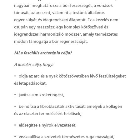
nagyban meghatározza a bőr feszességét, a vonások
tónusát, az arcszínt, valamint a testünk általános
egyensúlyát és idegrendszeri állapotát. Ez a kezelés nem
csupán egy masszázs: egy komplex kötőszöveti és
idegrendszeri harmonizáló módszer, amely természetes
módon támogatja a bőr regenerációját.
Mi a fasciális arcterápia célja?
A kezelés célja, hogy:
• oldja az arc és a nyak kötőszövetében lévő feszültségeket
és letapadásokat,
• javítsa a mikrokeringést,
• beindítsa a fibroblasztok aktivitását, amelyek a kollagén
és az elasztin termeléséért felelősek,
• elősegítse a nyirok elvezetését,
• visszaállítsa a szövetek természetes rugalmasságát,