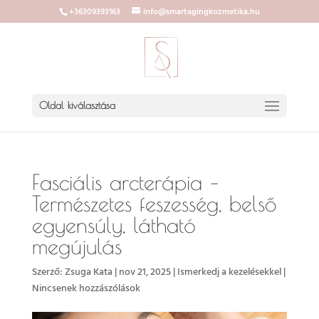
+36309393163
info@smartagingkozmetika.hu
Oldal kiválasztása
Fasciális arcterápia –
Természetes feszesség, belső
egyensúly, látható
megújulás
Szerző:
Zsuga Kata
|
nov 21, 2025
|
Ismerkedj a kezelésekkel
|
Nincsenek hozzászólások