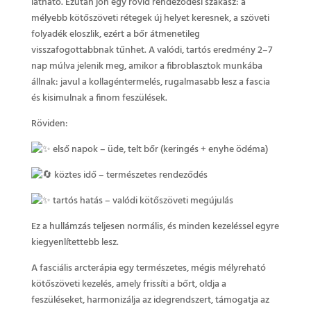
látható. Ezután jön egy rövid rendeződési szakasz: a
mélyebb kötőszöveti rétegek új helyet keresnek, a szöveti
folyadék eloszlik, ezért a bőr átmenetileg
visszafogottabbnak tűnhet. A valódi, tartós eredmény 2–7
nap múlva jelenik meg, amikor a fibroblasztok munkába
állnak: javul a kollagéntermelés, rugalmasabb lesz a fascia
és kisimulnak a finom feszülések.
Röviden:
első napok – üde, telt bőr (keringés + enyhe ödéma)
köztes idő – természetes rendeződés
tartós hatás – valódi kötőszöveti megújulás
Ez a hullámzás teljesen normális, és minden kezeléssel egyre
kiegyenlítettebb lesz.
A fasciális arcterápia egy természetes, mégis mélyreható
kötőszöveti kezelés, amely frissíti a bőrt, oldja a
feszüléseket, harmonizálja az idegrendszert, támogatja az